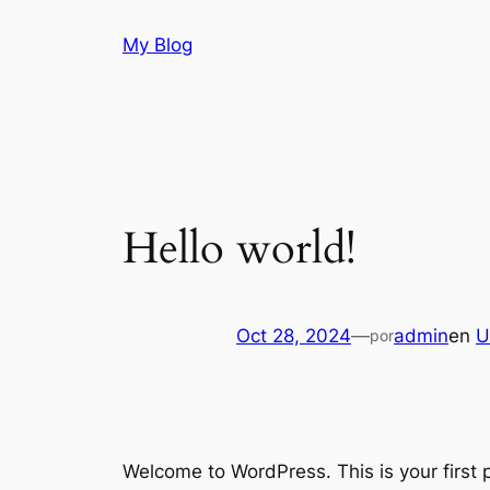
Saltar
My Blog
al
contenido
Hello world!
Oct 28, 2024
—
admin
en
U
por
Welcome to WordPress. This is your first po