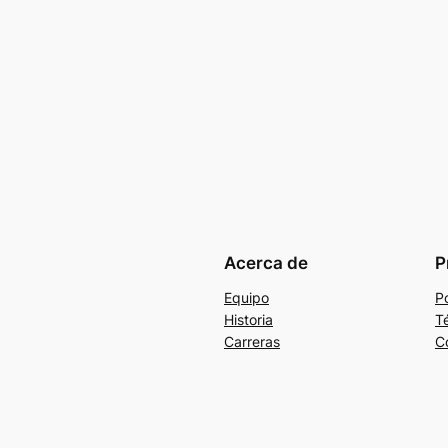
Acerca de
P
Equipo
Po
Historia
T
Carreras
C